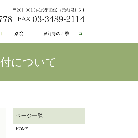
別院
泉龍寺の四季
受付について
HOME