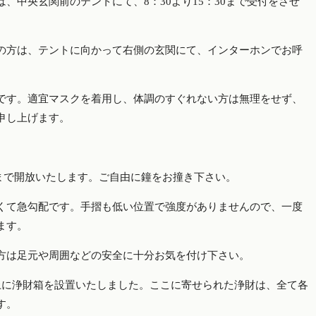
、中央玄関前のテントにて、8：30より15：30まで受付をさせ
の方は、テントに向かって右側の玄関にて、インターホンでお呼
です。適宜マスクを着用し、体調のすぐれない方は無理をせず、
い申し上げます。
0ごろまで開放いたします。ご自由に鐘をお撞き下さい。
くて急勾配です。手摺も低い位置で強度がありませんので、一度
します。
る方は足元や周囲などの安全に十分お気を付け下さい。
上に浄財箱を設置いたしました。ここに寄せられた浄財は、全て各
す。