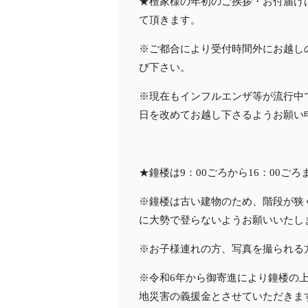
★檀家様の年初のご挨拶・お付届けは
て頂きます。
※ご都合により受付時間外にお越し
び下さい。
※現在もインフルエンザ等が流行中
日を改めてお越し下さるようお願
★鐘楼は9：00ごろから16：0
※鐘楼は古い建物のため、階段が狭
に大勢で登らないようお願いいた
※お子様連れの方、写真を撮られ
※令和6年から御寄進により鐘楼の
地災害の義援金とさせていただきま