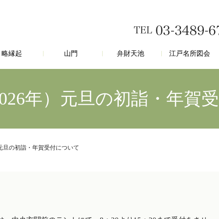
略縁起
山門
弁財天池
江戸名所図会
2026年）元旦の初詣・年賀
）元旦の初詣・年賀受付について