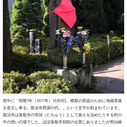
背中に「明暦3年（1657年）10月8日、檀那の菩提のために地蔵菩薩
を造立し奉る。龍法寺西源の代。」という文字が刻まれています。
龍法寺は泉龍寺の塔頭（たちゅう）として旅人を泊めたりする村の
中の憩いの場でした。ほぼ泉龍寺別院の位置にありましたが明治維